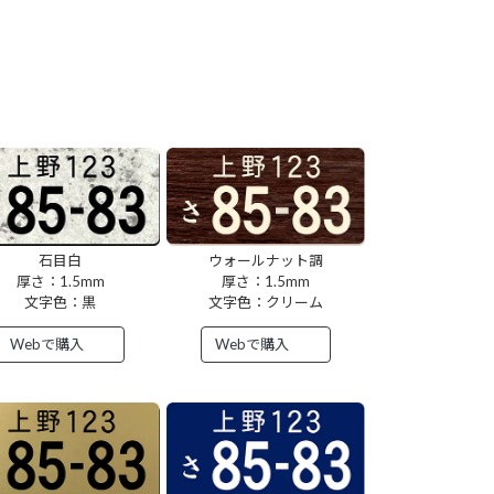
石目白
ウォールナット調
厚さ：1.5mm
厚さ：1.5mm
文字色：黒
文字色：クリーム
Webで購入
Webで購入