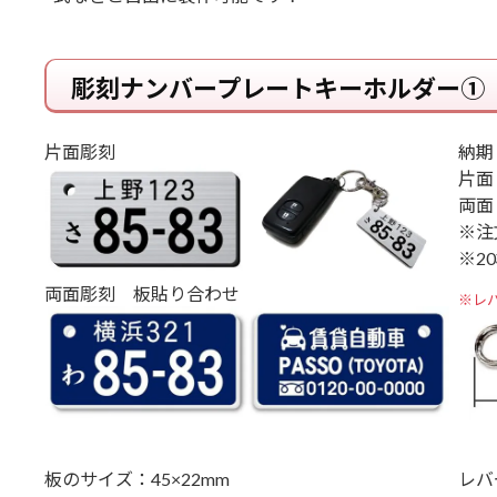
彫刻ナンバープレートキーホルダー①
片面彫刻
納期
片面
両面
※注
※2
両面彫刻 板貼り合わせ
※レ
板のサイズ：45×22mm
レバ