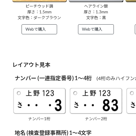
ピーチウッド調
ヘアライン銀
厚さ：1.5mm
厚さ：1.3mm
文字色：ダークブラウン
文字色：黒
Webで購入
Webで購入
レイアウト見本
ナンバー (一連指定番号) 1～4桁
(4桁のみハイフン
ナンバー1桁
ナンバー2桁
地名 (検査登録事務所) 1～4文字