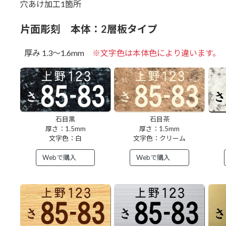
穴あけ加工1箇所
片面彫刻 本体：2層板タイプ
厚み 1.3～1.6mm
※文字色は本体色により違います。
石目黒
石目茶
厚さ：1.5mm
厚さ：1.5mm
文字色：白
文字色：クリーム
Webで購入
Webで購入