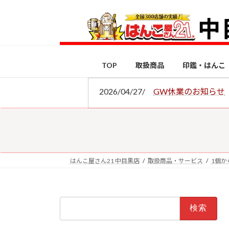
コ
ナ
ン
ビ
テ
ゲ
ン
ー
ツ
シ
TOP
取扱商品
印鑑・はんこ
へ
ョ
ス
ン
2026/04/27/
GW休業のお知らせ
キ
に
ッ
移
プ
動
はんこ屋さん21 中目黒店
取扱商品・サービス
1個か
検
索: