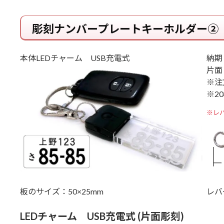
彫刻ナンバープレートキーホルダー②
本体LEDチャーム USB充電式
納期
片面
※注
※2
※レ
板のサイズ：50×25mm
レバ
LEDチャーム USB充電式 (片面彫刻)